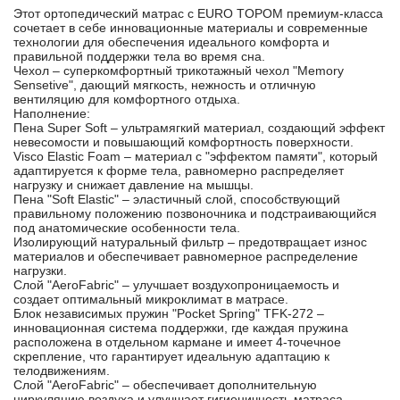
Этот ортопедический матрас с EURO TOPOM премиум-класса
сочетает в себе инновационные материалы и современные
технологии для обеспечения идеального комфорта и
правильной поддержки тела во время сна.
Чехол – суперкомфортный трикотажный чехол "Memory
Sensetive", дающий мягкость, нежность и отличную
вентиляцию для комфортного отдыха.
Наполнение:
Пена Super Soft – ультрамягкий материал, создающий эффект
невесомости и повышающий комфортность поверхности.
Visco Elastic Foam – материал с "эффектом памяти", который
адаптируется к форме тела, равномерно распределяет
нагрузку и снижает давление на мышцы.
Пена "Soft Elastic" – эластичный слой, способствующий
правильному положению позвоночника и подстраивающийся
под анатомические особенности тела.
Изолирующий натуральный фильтр – предотвращает износ
материалов и обеспечивает равномерное распределение
нагрузки.
Слой "AeroFabric" – улучшает воздухопроницаемость и
создает оптимальный микроклимат в матрасе.
Блок независимых пружин "Pocket Spring" TFK-272 –
инновационная система поддержки, где каждая пружина
расположена в отдельном кармане и имеет 4-точечное
скрепление, что гарантирует идеальную адаптацию к
телодвижениям.
Слой "AeroFabric" – обеспечивает дополнительную
циркуляцию воздуха и улучшает гигиеничность матраса.