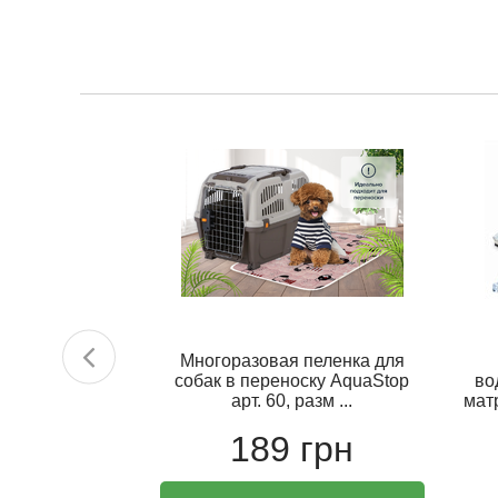
CLIMATIC TOP
Многоразовая пеленка для
х190 см
собак в переноску AquaStop
во
арт. 60, разм ...
матр
6 грн
189 грн