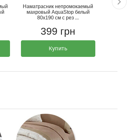
мый
Наматрасник непромокаемый
Наматрасник
ый
махровый AquaStop белый
махровый A
80х190 см с рез ...
90х200 
399 грн
43
Купить
К