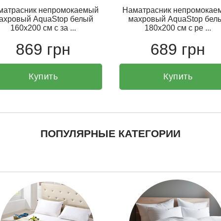
матрасник непромокаемый
Наматрасник непромокае
ахровый AquaStop белый
махровый AquaStop бел
160х200 см с за ...
180х200 см с ре ...
869 грн
689 грн
Купить
Купить
ПОПУЛЯРНЫЕ КАТЕГОРИИ