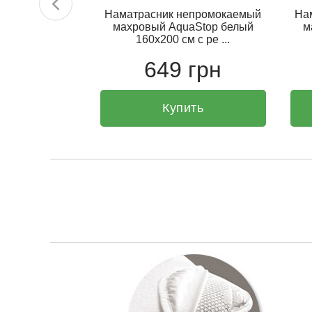
епромокаемый
Наматрасник непромокаемый
На
aStop белый
махровый AquaStop белый
м
 зак ...
160х200 см с ре ...
грн
649 грн
ть
Купить