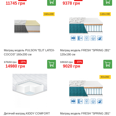
11745 грн
9378 грн
Матрац модель PULSON "ELIT LATEX-
Матрац модель FRESH "SPRING 2В1"
COCOS" 160х200 см
120х190 см
- 15%
- 15%
17624 грн
10612 грн
14980 грн
9020 грн
Дитячий матрац KIDDY COMFORT
Матрац модель FRESH "SPRING 2В1"