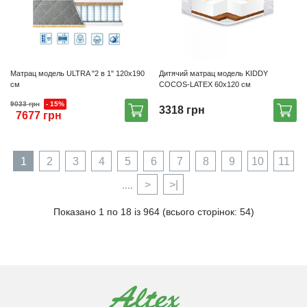
Матрац модель ULTRA "2 в 1" 120х190
Дитячий матрац модель KIDDY
см
COCOS-LATEX 60х120 см
- 15%
9033 грн
3318 грн
7677 грн
1
2
3
4
5
6
7
8
9
10
11
>
>|
....
Показано 1 по 18 із 964 (всього сторінок: 54)