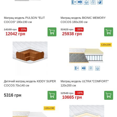
Матрац модель PULSON "ELIT
Матрац модель BIONIC MEMORY
COCOS" 180х190 см
COCOS 180х200 см
- 15%
- 20%
14168 грн
32423 грн
12042 грн
25938 грн
Дитячий матрац модель KIDDY SUPER
Матрац модель ULTRA "COMFORT"
COCOS 70х140 см
120х200 см
- 15%
12548 грн
5316 грн
10665 грн