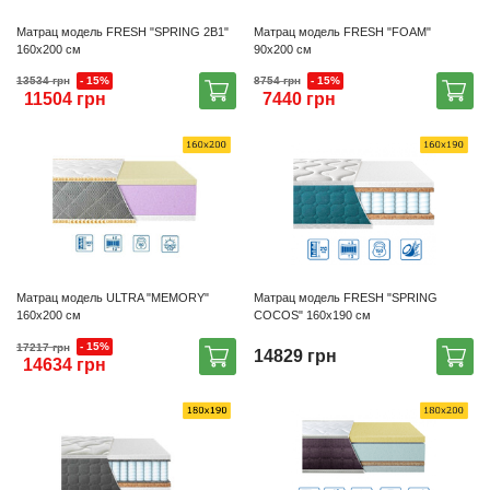
Матрац модель FRESH "SPRING 2В1"
Матрац модель FRESH "FOAM"
160х200 см
90х200 см
- 15%
- 15%
13534 грн
8754 грн
11504 грн
7440 грн
Матрац модель ULTRA "MEMORY"
Матрац модель FRESH "SPRING
160х200 см
COCOS" 160х190 см
- 15%
17217 грн
14829 грн
14634 грн