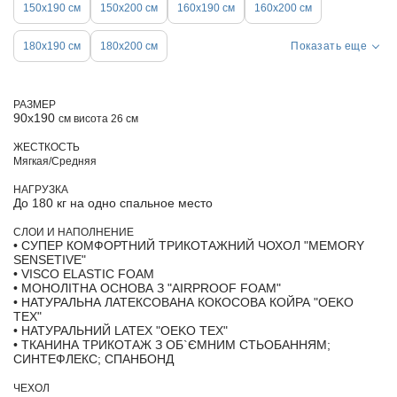
150х190 см
150x200 см
160х190 см
160х200 см
180х190 см
180х200 см
Показать еще
РАЗМЕР
90х190
см висота 26 см
ЖЕСТКОСТЬ
Мягкая/Средняя
НАГРУЗКА
До 180 кг на одно спальное место
СЛОИ И НАПОЛНЕНИЕ
• СУПЕР КОМФОРТНИЙ ТРИКОТАЖНИЙ ЧОХОЛ "MEMORY
SENSETIVE"
• VISCO ELASTIC FOAM
• МОНОЛІТНА ОСНОВА З "AIRPROOF FOAM"
• НАТУРАЛЬНА ЛАТЕКСОВАНА КОКОСОВА КОЙРА "OEKO
TEX"
• НАТУРАЛЬНИЙ LATEX "OEKO TEX"
• ТКАНИНА ТРИКОТАЖ З ОБ`ЄМНИМ СТЬОБАННЯМ;
СИНТЕФЛЕКС; СПАНБОНД
ЧЕХОЛ