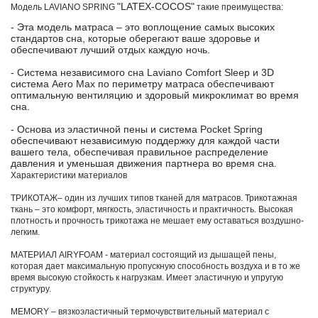
"LATEX-COCOS"
Модель LAVIANO SPRING
такие преимущества:
- Эта модель матраса – это воплощение самых высоких
стандартов сна, которые оберегают ваше здоровье и
обеспечивают лучший отдых каждую ночь.
- Система независимого сна Laviano Comfort Sleep и 3D
система Aero Max по периметру матраса обеспечивают
оптимальную вентиляцию и здоровый микроклимат во время
сна.
- Основа из эластичной пены и система Pocket Spring
обеспечивают независимую поддержку для каждой части
вашего тела, обеспечивая правильное распределение
давления и уменьшая движения партнера во время сна.
Характеристики материалов
ТРИКОТАЖ– один из лучших типов тканей для матрасов. Трикотажная
ткань – это комфорт, мягкость, эластичность и практичность. Высокая
плотность и прочность трикотажа не мешает ему оставаться воздушно-
легким.
МАТЕРИАЛ AIRYFOAM - материал состоящий из дышащей пены,
которая дает максимальную пропускную способность воздуха и в то же
время высокую стойкость к нагрузкам. Имеет эластичную и упругую
структуру.
MEMORY – вязкоэластичный термочувствительный материал с