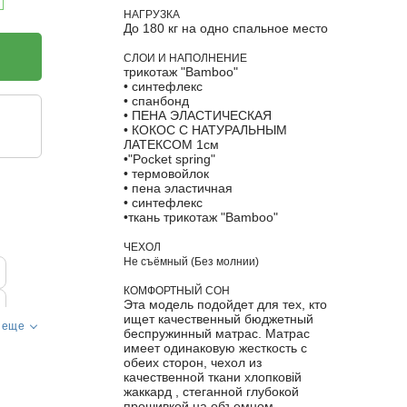
НАГРУЗКА
До 180 кг на одно спальное место
СЛОИ И НАПОЛНЕНИЕ
трикотаж "Bamboo"
• синтефлекс
• спанбонд
• ПЕНА ЭЛАСТИЧЕСКАЯ
• КОКОС С НАТУРАЛЬНЫМ
ЛАТЕКСОМ 1см
•"Pocket spring"
• термовойлок
• пена эластичная
• синтефлекс
•ткань трикотаж "Bamboo"
ЧЕХОЛ
Не съёмный (Без молнии)
КОМФОРТНЫЙ СОН
Эта модель подойдет для тех, кто
ищет качественный бюджетный
 еще
беспружинный матрас. Матрас
имеет одинаковую жесткость с
обеих сторон, чехол из
качественной ткани хлопковій
жаккард , стеганной глубокой
прошивкой на объемном