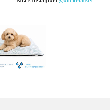
Мы в Instagram
@altexmarket