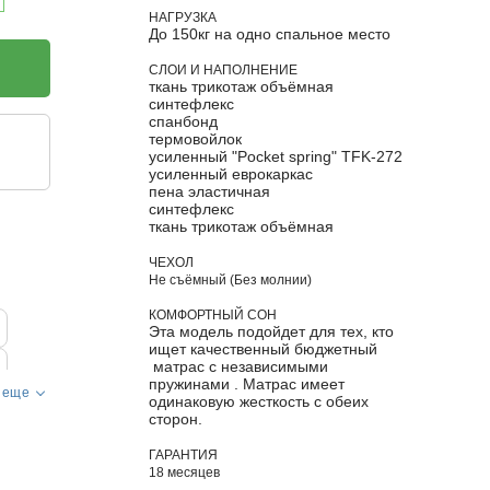
НАГРУЗКА
До 150кг на одно спальное место
СЛОИ И НАПОЛНЕНИЕ
ткань трикотаж объёмная
синтефлекс
спанбонд
термовойлок
усиленный "Pocket spring" TFK-272
усиленный еврокаркас
пена эластичная
синтефлекс
ткань трикотаж объёмная
ЧЕХОЛ
Не съёмный (Без молнии)
КОМФОРТНЫЙ СОН
Эта модель подойдет для тех, кто
ищет качественный бюджетный
матрас с независимыми
пружинами . Матрас имеет
 еще
одинаковую жесткость с обеих
сторон.
ГАРАНТИЯ
18 месяцев