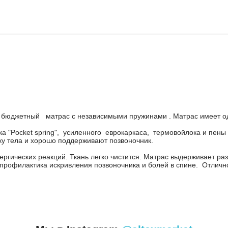
й бюджетный матрас с независимыми пружинами . Матрас имеет од
а "Pocket spring", усиленного еврокаркаса, термовойлока и пен
ку тела и хорошо поддерживают позвоночник.
ргических реакций. Ткань легко чистится. Матрас выдерживает ра
 профилактика искривления позвоночника и болей в спине. Отлич