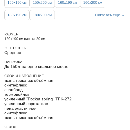
150х190 см
150х200 см
160х190 см
160х200 см
180х190 см
180х200 см
Показать еще
РАЗМЕР
120х190 см висота 20 см
ЖЕСТКОСТЬ
Средняя
НАГРУЗКА
До 150кг на одно спальное место
СЛОИ И НАПОЛНЕНИЕ
ткань трикотаж объёмная
синтефлекс
спанбонд
термовойлок
усиленный "Pocket spring" TFK-272
усиленный еврокаркас
пена эластичная
синтефлекс
ткань трикотаж объёмная
ЧЕХОЛ