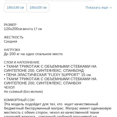
180х190 см
180х200 см
Показать еще
РАЗМЕР
120х200
см висота 17 см
ЖЕСТКОСТЬ
Средняя
НАГРУЗКА
До 200 кг на одно спальное место
СЛОИ И НАПОЛНЕНИЕ
• ТКАНИ ТРИКОТАЖ С ОБЪЕМНЫМИ СТЕБКАМИ НА
СИНТЕПОНЕ 200; СИНТЕФЛЕКС; СПАНБОНД
• ПЕНА ЭЛАСТИЧЕСКАЯ "FLEXY SUPPORT" 15 см
• ТКАНИ ТРИКОТАЖ С ОБЪЕМНЫМИ СТЕБКАМИ НА
СИНТЕПОНЕ 200; СИНТЕФЛЕКС; СПАНБОН
ЧЕХОЛ
Не съёмный (Без молнии)
КОМФОРТНЫЙ СОН
Эта модель подойдет для тех, кто ищет качественный
бюджетный беспружинный матрас. Матрас имеет одинаковую
жесткость с обеих сторон, чехол из качественной ткани
хлопковій жаккард , стеганной глубокой прошивкой на