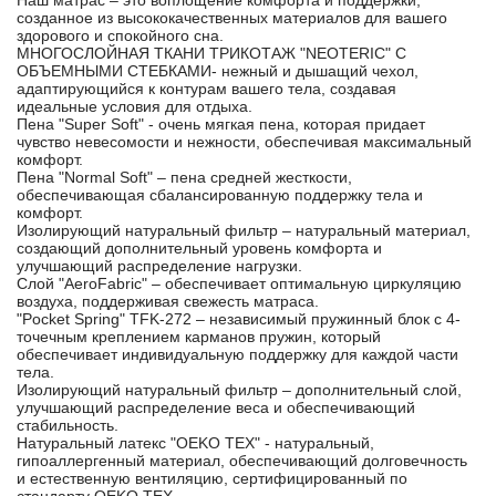
Наш матрас – это воплощение комфорта и поддержки,
созданное из высококачественных материалов для вашего
здорового и спокойного сна.
МНОГОСЛОЙНАЯ ТКАНИ ТРИКОТАЖ "NEOTERIC" С
ОБЪЕМНЫМИ СТЕБКАМИ- нежный и дышащий чехол,
адаптирующийся к контурам вашего тела, создавая
идеальные условия для отдыха.
Пена "Super Soft" - очень мягкая пена, которая придает
чувство невесомости и нежности, обеспечивая максимальный
комфорт.
Пена "Normal Soft" – пена средней жесткости,
обеспечивающая сбалансированную поддержку тела и
комфорт.
Изолирующий натуральный фильтр – натуральный материал,
создающий дополнительный уровень комфорта и
улучшающий распределение нагрузки.
Слой "AeroFabric" – обеспечивает оптимальную циркуляцию
воздуха, поддерживая свежесть матраса.
"Pocket Spring" TFK-272 – независимый пружинный блок с 4-
точечным креплением карманов пружин, который
обеспечивает индивидуальную поддержку для каждой части
тела.
Изолирующий натуральный фильтр – дополнительный слой,
улучшающий распределение веса и обеспечивающий
стабильность.
Натуральный латекс "OEKO TEX" - натуральный,
гипоаллергенный материал, обеспечивающий долговечность
и естественную вентиляцию, сертифицированный по