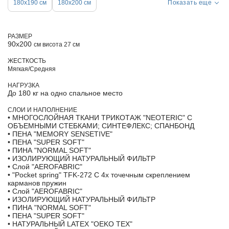
180х190 см
180х200 см
Показать еще
РАЗМЕР
90х200
см висота 27 см
ЖЕСТКОСТЬ
Мягкая/Средняя
НАГРУЗКА
До 180 кг на одно спальное место
СЛОИ И НАПОЛНЕНИЕ
• МНОГОСЛОЙНАЯ ТКАНИ ТРИКОТАЖ "NEOTERIC" С
ОБЪЕМНЫМИ СТЕБКАМИ; СИНТЕФЛЕКС; СПАНБОНД
• ПЕНА "MEMORY SENSETIVE"
• ПЕНА "SUPER SOFT"
• ПИНА "NORMAL SOFT"
• ИЗОЛИРУЮЩИЙ НАТУРАЛЬНЫЙ ФИЛЬТР
• Слой "AEROFABRIC"
• "Pocket spring" TFK-272 С 4х точечным скреплением
карманов пружин
• Слой "AEROFABRIC"
• ИЗОЛИРУЮЩИЙ НАТУРАЛЬНЫЙ ФИЛЬТР
• ПИНА "NORMAL SOFT"
• ПЕНА "SUPER SOFT"
• НАТУРАЛЬНЫЙ LATEX "OEKO TEX"