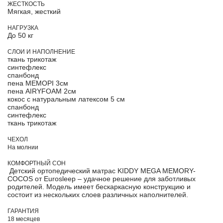
ЖЕСТКОСТЬ
Мягкая, жесткий
НАГРУЗКА
До 50 кг
СЛОИ И НАПОЛНЕНИЕ
ткань трикотаж
синтефлекс
спанбонд
пена МЕМОРІ 3см
пена AIRYFOAM 2см
кокос с натуральным латексом 5 см
спанбонд
синтефлекс
ткань трикотаж
ЧЕХОЛ
На молнии
КОМФОРТНЫЙ СОН
Детский ортопедический матрас KIDDY MEGA MEMORY-
COCOS от Eurosleep – удачное решение для заботливых
родителей. Модель имеет бескаркасную конструкцию и
состоит из нескольких слоев различных наполнителей.
ГАРАНТИЯ
18 месяцев