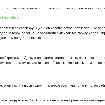
- синтетического гипоаллергенного материала нового поколения, ко
al bonding
авляется со своей функцией: он хорошо сохраняет тепло и не про
годаря которой волокна наполнителя склеиваются между собой, о
лужит более длительный срок.
плосбережение. Одеяло сохраняет тепло тела человека, препятс
м, под одеялом создается своеобразный "микроклимат" и человеку
волокон ткани и швов изделия, которые возникли не по вине потре
 мин. загрузкой от 7 кг. Стирать в деликатном режиме при температ