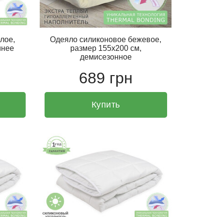
лое,
Одеяло силиконовое бежевое,
мнее
размер 155х200 см,
демисезонное
689 грн
Купить