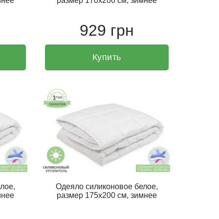
мнее
размер 170х200 см, зимнее
929 грн
Купить
лое,
Одеяло силиконовое белое,
мнее
размер 175х200 см, зимнее