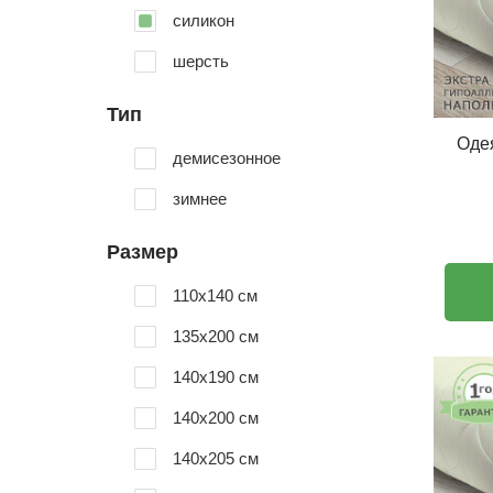
силикон
шерсть
Тип
Оде
демисезонное
зимнее
Размер
110х140 см
135x200 см
140х190 см
140х200 см
140x205 см