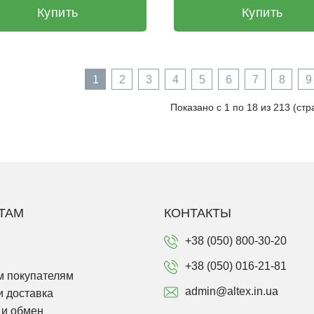
Купить
Купить
1
2
3
4
5
6
7
8
9
Показано с 1 по 18 из 213 (стр
ТАМ
КОНТАКТЫ
+38 (050) 800-30-20
+38 (050) 016-21-81
 покупателям
admin@altex.in.ua
и доставка
 и обмен