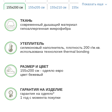
Показать еще
155x200 см
155x205 см
155x210 см
155x215 см
155x220 см
160х200 см
160x205 см
160x210 см
ТКАНЬ
современный дышащий материал
160x215 см
160x220 см
170x200 см
170x205 см
гипоаллергенная микрофибра
170x210 см
170x215 см
170x220 см
172x205 см
УТЕПЛИТЕЛЬ
175x200 см
175x205 см
175x210 см
175x215 см
силиконовый наполнитель, плотность 200 г/м.кв.
использована технология thermal bonding
180х200 см
180x205 см
180x210 см
180x215 см
180x220 см
190x210 см
195x210 см
195x215 см
РАЗМЕР И ЦВЕТ
155х200 см - одеяло евро
200х200 см
200x205 см
200x210 см
200x215 см
цвет бежевый
200x220 см
215x240 см
ГАРАНТИЯ НА ИЗДЕЛИЕ
гарантия на одеяло*
1 год с момента покупки