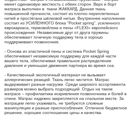
имеет одинаковую жесткость с обеих сторон. Верх и борт
матраса выполнен в ткани ЖАККАРД. Данная ткань
повышенной прочности, состоит из плотно переплетенных
нитей и простёгана шёлковой нитью. Внутреннее наполнение
состоит из УСИЛЕННОГО блока "Pocket spring", усиленного
еврокаркаса, термовойлока и пены «FLEXI» европейского
происхождения. Независимые друг от друга пружины
обеспечивают точечную поддержку тела и хорошо
поддерживают позвоночник.
- Основа из эластичной пены и система Pocket Spring
обеспечивают независимую поддержку для каждой части
вашего тела, обеспечивая правильное распределение
давления и уменьшая движения партнера во время сна.
- Качественный экологичный материал не вызывает
аллергических реакций. Ткань легко чистится. Матрас
выдерживает разные нагрузки. Среди широкого ассортимента
размеров можно выбрать подходящий. Отдых на таком
матрасе – профилактика искривления позвоночника и болей в
спине. Матрас надежно закрепляется на спальном месте. За
матрацем легко ухаживать, не требуются сложные
манипуляции и разные приспособления. Отличное бюджетное
решение, хорошее соотношение цены и качества.