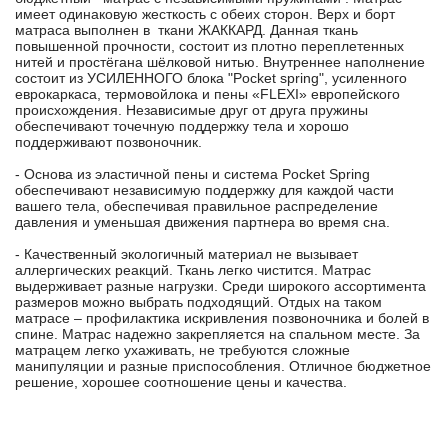
имеет одинаковую жесткость с обеих сторон. Верх и борт
матраса выполнен в ткани ЖАККАРД. Данная ткань
повышенной прочности, состоит из плотно переплетенных
нитей и простёгана шёлковой нитью. Внутреннее наполнение
состоит из УСИЛЕННОГО блока "Pocket spring", усиленного
еврокаркаса, термовойлока и пены «FLEXI» европейского
происхождения. Независимые друг от друга пружины
обеспечивают точечную поддержку тела и хорошо
поддерживают позвоночник.
- Основа из эластичной пены и система Pocket Spring
обеспечивают независимую поддержку для каждой части
вашего тела, обеспечивая правильное распределение
давления и уменьшая движения партнера во время сна.
- Качественный экологичный материал не вызывает
аллергических реакций. Ткань легко чистится. Матрас
выдерживает разные нагрузки. Среди широкого ассортимента
размеров можно выбрать подходящий. Отдых на таком
матрасе – профилактика искривления позвоночника и болей в
спине. Матрас надежно закрепляется на спальном месте. За
матрацем легко ухаживать, не требуются сложные
манипуляции и разные приспособления. Отличное бюджетное
решение, хорошее соотношение цены и качества.