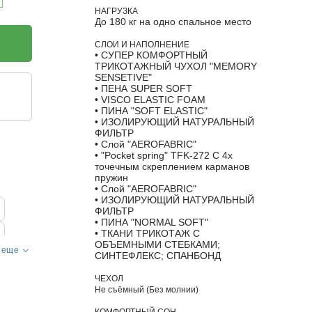
НАГРУЗКА
До 180 кг на одно спальное место
СЛОИ И НАПОЛНЕНИЕ
• СУПЕР КОМФОРТНЫЙ
ТРИКОТАЖНЫЙ ЧУХОЛ "MEMORY
SENSETIVE"
• ПЕНА SUPER SOFT
• VISCO ELASTIC FOAM
• ПИНА "SOFT ELASTIC"
• ИЗОЛИРУЮЩИЙ НАТУРАЛЬНЫЙ
ФИЛЬТР
• Слой "AEROFABRIC"
• "Pocket spring" TFK-272 С 4х
точечным скреплением карманов
пружин
• Слой "AEROFABRIC"
• ИЗОЛИРУЮЩИЙ НАТУРАЛЬНЫЙ
ФИЛЬТР
• ПИНА "NORMAL SOFT"
• ТКАНИ ТРИКОТАЖ С
ОБЪЕМНЫМИ СТЕБКАМИ;
 еще
СИНТЕФЛЕКС; СПАНБОНД
ЧЕХОЛ
Не съёмный (Без молнии)