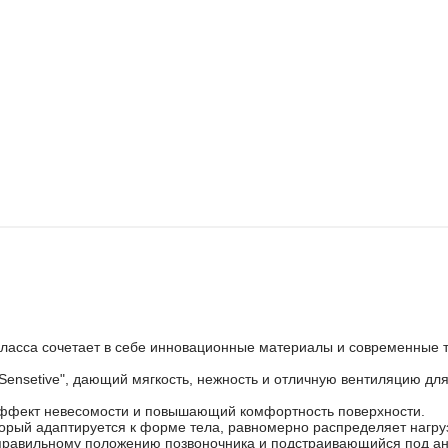
асса сочетает в себе инновационные материалы и современные т
ensetive", дающий мягкость, нежность и отличную вентиляцию дл
 эффект невесомости и повышающий комфортность поверхности.
оторый адаптируется к форме тела, равномерно распределяет нагр
ий правильному положению позвоночника и подстраивающийся под а