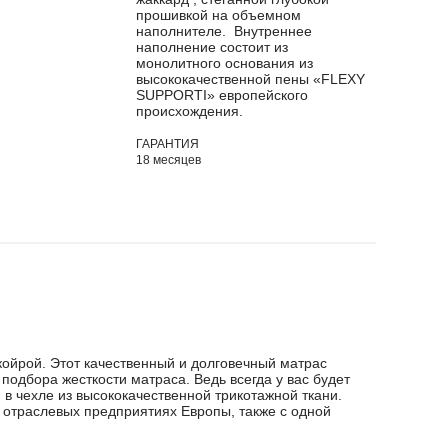
прошивкой на объемном
наполнителе. Внутреннее
наполнение состоит из
монолитного основания из
высококачественной пены «FLEXY
SUPPORTI» европейского
происхождения.
ГАРАНТИЯ
18 месяцев
 койрой. Этот качественный и долговечный матрас
одбора жесткости матраса. Ведь всегда у вас будет
в чехле из высококачественной трикотажной ткани.
отраслевых предприятиях Европы, также с одной