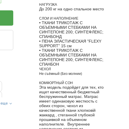
НАГРУЗКА
До 200 кг на одно спальное место
СЛОИ И НАПОЛНЕНИЕ
• ТКАНИ ТРИКОТАЖ С
ОБЪЕМНЫМИ СТЕБКАМИ НА
СИНТЕПОНЕ 200; СИНТЕФЛЕКС;
СПАНБОНД
• ПЕНА ЭЛАСТИЧЕСКАЯ "FLEXY
SUPPORT" 15 см
• ТКАНИ ТРИКОТАЖ С
ОБЪЕМНЫМИ СТЕБКАМИ НА
СИНТЕПОНЕ 200; СИНТЕФЛЕКС;
СПАНБОН
ЧЕХОЛ
Не съёмный (Без молнии)
КОМФОРТНЫЙ СОН
Эта модель подойдет для тех, кто
ищет качественный бюджетный
беспружинный матрас. Матрас
имеет одинаковую жесткость с
 еще
обеих сторон, чехол из
качественной ткани хлопковій
жаккард , стеганной глубокой
прошивкой на объемном
наполнителе. Внутреннее
наполнение состоит из