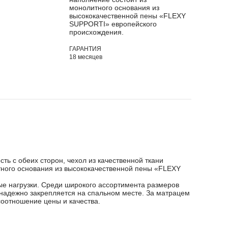
монолитного основания из
высококачественной пены «FLEXY
SUPPORTI» европейского
происхождения.
ГАРАНТИЯ
18 месяцев
ь с обеих сторон, чехол из качественной ткани
тного основания из высококачественной пены «FLEXY
ые нагрузки. Среди широкого ассортимента размеров
 надежно закрепляется на спальном месте. За матрацем
оотношение цены и качества.