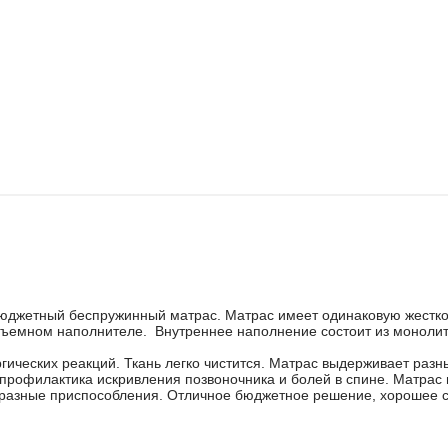
юджетный беспружинный матрас. Матрас имеет одинаковую жесткост
 объемном наполнителе. Внутреннее наполнение состоит из моноли
ических реакций. Ткань легко чистится. Матрас выдерживает разн
профилактика искривления позвоночника и болей в спине. Матрас
 разные приспособления. Отличное бюджетное решение, хорошее с