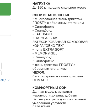
НАГРУЗКА
До 150 кг на одно спальное место
СЛОИ И НАПОЛНЕНИЕ
• Многослойная ткань трикотаж
FROSTY с объемным стеганием
• Синтефлекс
• Спандбонд
• LATEX-GEL
• НАТУРАЛЬНАЯ
ЛАТЕКСИРОВАННАЯ КОКОСОВАЯ
КОЙРА "OEKO TEX"
• пена EXTRA SOFT
• MEMORY-GEL
• Спандбонд
• Синтефлекс
• ткань трикотаж FROSTY с
объемным стеганием
ЧЕХОЛ:
багатошарова тканина трикотаж
CLIMATIC
 еще
КОМФОРТНЫЙ СОН
Данная модель исправит
неровности дивана; добавит
Вашему матрасу дополнительной
умеренной упругости.
ГАРАНТИЯ