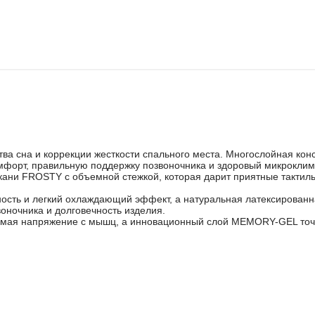
тва сна и коррекции жесткости спального места. Многослойная ко
мфорт, правильную поддержку позвоночника и здоровый микроклим
кани FROSTY с объемной стежкой, которая дарит приятные тактил
.
сть и легкий охлаждающий эффект, а натуральная латексированн
оночника и долговечность изделия.
мая напряжение с мышц, а инновационный слой MEMORY-GEL точно