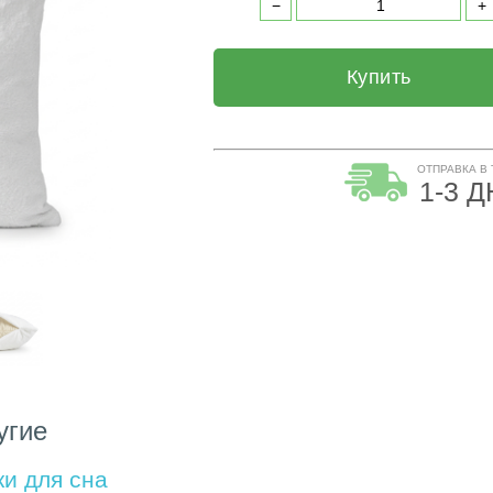
Купить
ОТПРАВКА В
1-3 
угие
и для сна