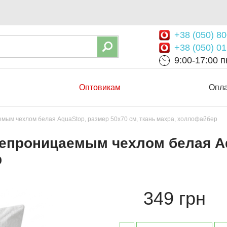
+38 (050) 80
+38 (050) 01
9:00-17:00 пн
Оптовикам
Опла
мым чехлом белая AquaStop, размер 50х70 см, ткань махра, холлофайбер
епроницаемым чехлом белая Aq
р
349 грн