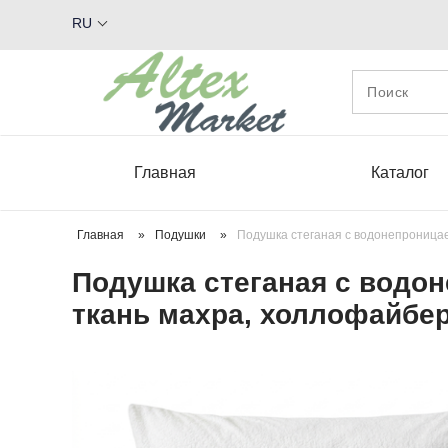
RU
Главная
Каталог
Главная
»
Подушки
»
Подушка стеганая с водонепроницае
Подушка стеганая с водон
ткань махра, холлофайбе