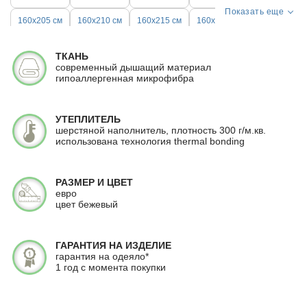
Показать еще
160x205 см
160x210 см
160x215 см
160x220 см
170x200 см
170x205 см
170x210 см
170x215 см
ТКАНЬ
современный дышащий материал
170x220 см
172x205 см
175x200 см
175x205 см
гипоаллергенная микрофибра
175x210 см
175x215 см
180х200 см
180x205 см
УТЕПЛИТЕЛЬ
180x210 см
180x215 см
180x220 см
190x210 см
шерстяной наполнитель, плотность 300 г/м.кв.
использована технология thermal bonding
195x210 см
195x215 см
200х200 см
200x205 см
200x210 см
200x215 см
200x220 см
215x240 см
РАЗМЕР И ЦВЕТ
евро
цвет бежевый
ГАРАНТИЯ НА ИЗДЕЛИЕ
гарантия на одеяло*
1 год с момента покупки