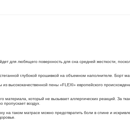
йдет для любящего поверхность для сна средней жесткости, поскол
, стеганной глубокой прошивкой на объемном наполнителе. Борт м
ы из высококачественной пены «FLEXI» европейского происхожден
ого материала, который не вызывает аллергических реакций. За тк
о пропускает воздух.
ыху на таком матрасе можно предотвратить боли в спине и искрив
доровье.