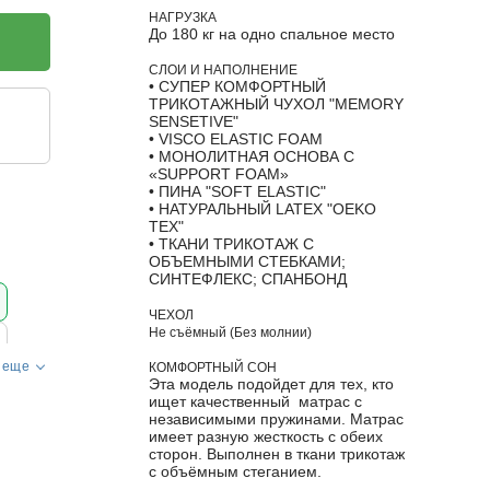
НАГРУЗКА
До 180 кг на одно спальное место
СЛОИ И НАПОЛНЕНИЕ
• СУПЕР КОМФОРТНЫЙ
ТРИКОТАЖНЫЙ ЧУХОЛ "MEMORY
SENSETIVE"
• VISCO ELASTIC FOAM
• МОНОЛИТНАЯ ОСНОВА С
«SUPPORT FOAM»
• ПИНА "SOFT ELASTIC"
• НАТУРАЛЬНЫЙ LATEX "OEKO
TEX"
• ТКАНИ ТРИКОТАЖ С
ОБЪЕМНЫМИ СТЕБКАМИ;
СИНТЕФЛЕКС; СПАНБОНД
ЧЕХОЛ
Не съёмный (Без молнии)
 еще
КОМФОРТНЫЙ СОН
Эта модель подойдет для тех, кто
ищет качественный матрас с
независимыми пружинами. Матрас
имеет разную жесткость с обеих
сторон. Выполнен в ткани трикотаж
с объёмным стеганием.