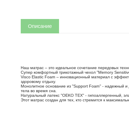
Описание
Наш матрас – это идеальное сочетание передовых техн
Супер комфортный трикотажный чехол "Memory Sensitive"
Visco Elastic Foam – инновационный материал с эффе
здоровому отдыху.
Монолитное основание из "Support Foam" - надежный 
тела во время сна.
Натуральный латекс "OEKO TEX" - гипоаллергенный, эл
Этот матрас создан для тех, кто стремится к максимал