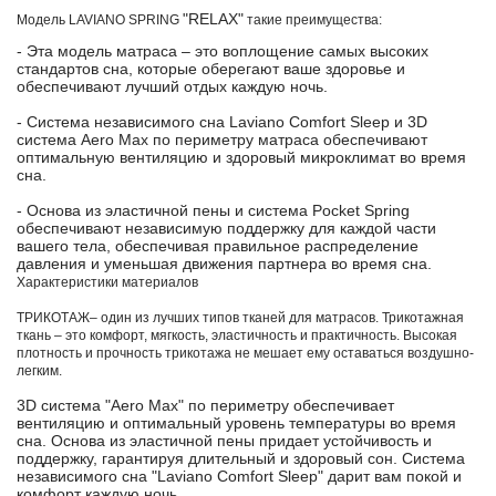
"RELAX"
Модель LAVIANO SPRING
такие преимущества:
- Эта модель матраса – это воплощение самых высоких
стандартов сна, которые оберегают ваше здоровье и
обеспечивают лучший отдых каждую ночь.
- Система независимого сна Laviano Comfort Sleep и 3D
система Aero Max по периметру матраса обеспечивают
оптимальную вентиляцию и здоровый микроклимат во время
сна.
- Основа из эластичной пены и система Pocket Spring
обеспечивают независимую поддержку для каждой части
вашего тела, обеспечивая правильное распределение
давления и уменьшая движения партнера во время сна.
Характеристики материалов
ТРИКОТАЖ– один из лучших типов тканей для матрасов. Трикотажная
ткань – это комфорт, мягкость, эластичность и практичность. Высокая
плотность и прочность трикотажа не мешает ему оставаться воздушно-
легким.
3D система "Aero Max" по периметру обеспечивает
вентиляцию и оптимальный уровень температуры во время
сна. Основа из эластичной пены придает устойчивость и
поддержку, гарантируя длительный и здоровый сон. Система
независимого сна "Laviano Comfort Sleep" дарит вам покой и
комфорт каждую ночь.